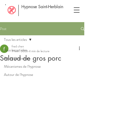
Hypnose Saint-Herblain
Post
Tous les articles
fred chen
Tous les articles
9 févr. 2023
4 min de lecture
Salaud de gros porc
Récits de séance
Mécanismes de l'hypnose
Autour de l'hypnose