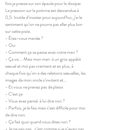
fois je presse sur son épaule pour la dissiper. 
La pression sur la poitrine est descendue à 
0,5. Inutile d’insister pour aujourd’hui, j’ai le 
sentiment qu’on ne pourra pas aller plus loin 
sur cette piste. 
- Êtes-vous mariée ?
- Oui
- Comment ça se passe avec votre mari ?
- Ça va…. Mais mon mari  à un gros appétit 
sexuel et moi pas vraiment et en plus, à 
chaque fois qu’on a des relations sexuelles, les 
images de mon oncle s’invitent et….
- Et vous ne prenez pas de plaisir.
- C’est ça
- Vous avez pensé  à lui dire non ?
- Parfois, je le fais mais c’est difficile pour moi 
de dire non.
- Ça fait quoi quand vous dites non ?
- Je ne sais pas,  c’est comme si je n’avais pas 