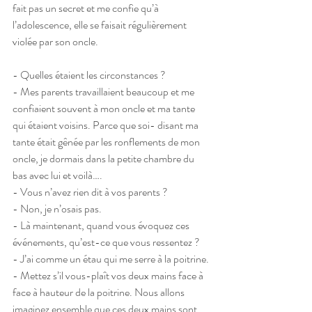
fait pas un secret et me confie qu’à 
l’adolescence, elle se faisait régulièrement 
violée par son oncle.
- Quelles étaient les circonstances ?
- Mes parents travaillaient beaucoup et me 
confiaient souvent à mon oncle et ma tante 
qui étaient voisins. Parce que soi- disant ma 
tante était gênée par les ronflements de mon 
oncle, je dormais dans la petite chambre du 
bas avec lui et voilà….
- Vous n’avez rien dit à vos parents ?
- Non, je n’osais pas.
- Là maintenant, quand vous évoquez ces 
événements, qu’est-ce que vous ressentez ?
- J’ai comme un étau qui me serre à la poitrine.
- Mettez s’il vous-plaît vos deux mains face à 
face à hauteur de la poitrine. Nous allons 
imaginez ensemble que ces deux mains sont 