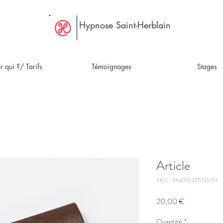
Hypnose Saint-Herblain
r qui ?/ Tarifs
Témoignages
Stages
Article
SKU : 364215375135191
Prix
20,00 €
Quantité
*