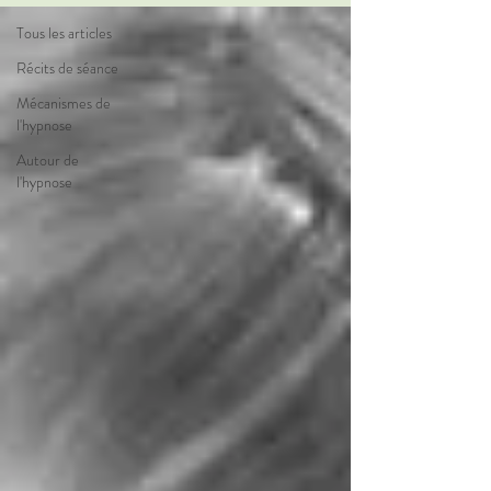
Tous les articles
Récits de séance
Mécanismes de
l'hypnose
Autour de
l'hypnose