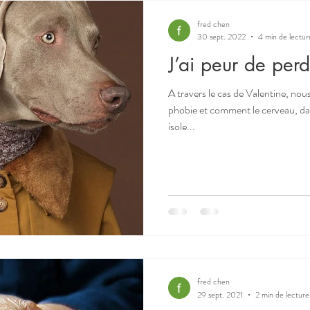
fred chen
30 sept. 2022
4 min de lectur
J’ai peur de per
A travers le cas de Valentine, no
phobie et comment le cerveau, dan
isole...
fred chen
29 sept. 2021
2 min de lecture