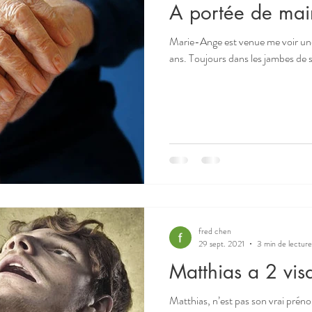
A portée de mai
Marie-Ange est venue me voir une 
ans. Toujours dans les jambes de s
fred chen
29 sept. 2021
3 min de lecture
Matthias a 2 vis
Matthias, n’est pas son vrai préno