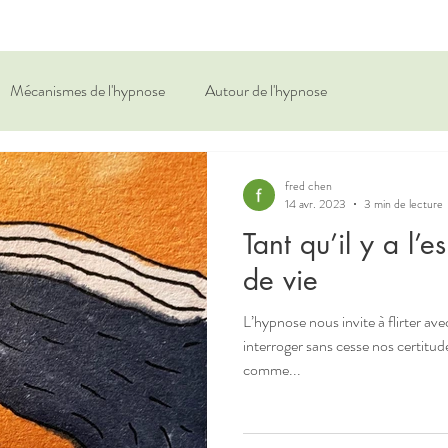
Mécanismes de l'hypnose
Autour de l'hypnose
fred chen
14 avr. 2023
3 min de lecture
Tant qu’il y a l’e
de vie
L’hypnose nous invite à flirter ave
interroger sans cesse nos certitu
comme...